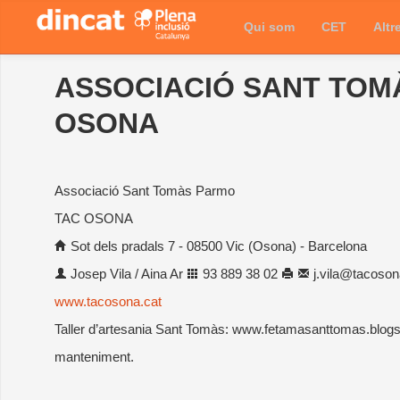
Qui som
CET
Altr
ASSOCIACIÓ SANT TOM
OSONA
Associació Sant Tomàs Parmo
TAC OSONA
Sot dels pradals 7 - 08500 Vic (Osona) - Barcelona
Josep Vila / Aina Ar
93 889 38 02
j.vila@tacoson
www.tacosona.cat
Taller d’artesania Sant Tomàs: www.fetamasanttomas.blogsp
manteniment.