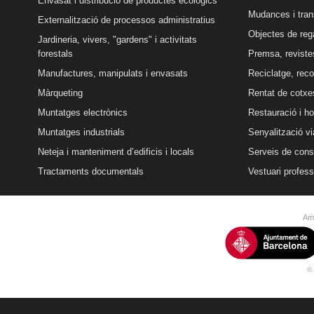
Envasat i distribució de productes ecològics
Mudances i tran
Externalització de processos administratius
Objectes de reg
Jardineria, vivers, "gardens" i activitats
forestals
Premsa, revistes
Manufactures, manipulats i envasats
Reciclatge, reco
Màrqueting
Rentat de cotxe
Muntatges electrònics
Restauració i ho
Muntatges industrials
Senyalització vi
Neteja i manteniment d’edificis i locals
Serveis de conse
Tractaments documentals
Vestuari profess
Amb
© 