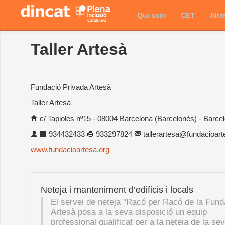
Qui som
CET
Altr
Taller Artesà
Fundació Privada Artesà
Taller Artesà
c/ Tapioles nº15 - 08004 Barcelona (Barcelonès) - Barce
934432433
933297824
tallerartesa@fundacioart
www.fundacioartesa.org
Neteja i manteniment d’edificis i locals
El servei de neteja "Racó per Racó de la Fund
Artesà posa a la seva disposició un equip
professional qualificat per a la neteja de la se