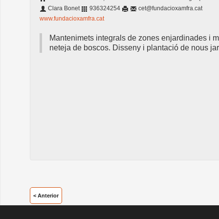
Clara Bonet
936324254
cet@fundacioxamfra.cat
www.fundacioxamfra.cat
Mantenimets integrals de zones enjardinades i mob
neteja de boscos. Disseny i plantació de nous jard
< Anterior