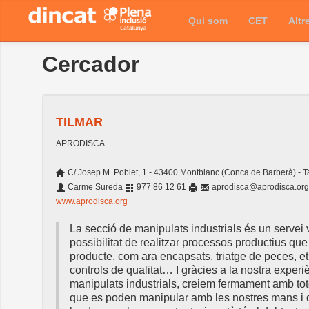
Qui som
CET
Altr
Cercador
TILMAR
APRODISCA
C/ Josep M. Poblet, 1 - 43400 Montblanc (Conca de Barberà) - 
Carme Sureda
977 86 12 61
aprodisca@aprodisca.org
www.aprodisca.org
La secció de manipulats industrials és un servei v
possibilitat de realitzar processos productius q
producte, com ara encapsats, triatge de peces, e
controls de qualitat… I gràcies a la nostra experi
manipulats industrials, creiem fermament amb tot
que es poden manipular amb les nostres mans i