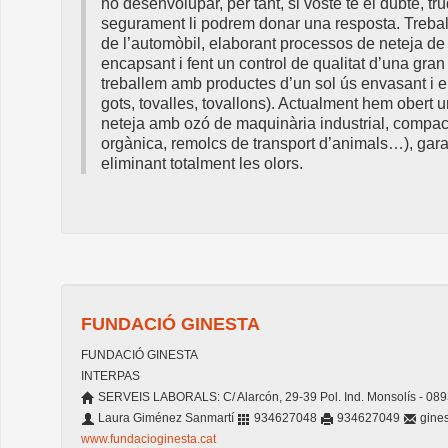
ho desenvolupar, per tant, si vostè té el dubte, tru
segurament li podrem donar una resposta. Treba
de l’automòbil, elaborant processos de neteja de
encapsant i fent un control de qualitat d’una gra
treballem amb productes d’un sol ús envasant i e
gots, tovalles, tovallons). Actualment hem obert 
neteja amb ozó de maquinària industrial, compac
orgànica, remolcs de transport d’animals…), garan
eliminant totalment les olors.
FUNDACIÓ GINESTA
FUNDACIÓ GINESTA
INTERPAS
SERVEIS LABORALS: C/ Alarcón, 29-39 Pol. Ind. Monsolís - 0893
Laura Giménez Sanmartí
934627048
934627049
gines
www.fundacioginesta.cat