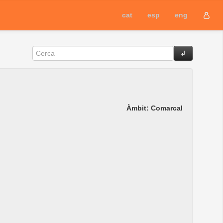
cat
esp
eng
Àmbit: Comarcal