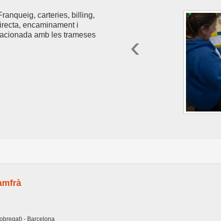
anqueig, carteries, billing,
irecta, encaminament i
relacionada amb les trameses
‹
amfrà
lobregat) - Barcelona