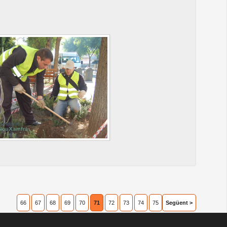
66
67
68
69
70
71
72
73
74
75
Següent >