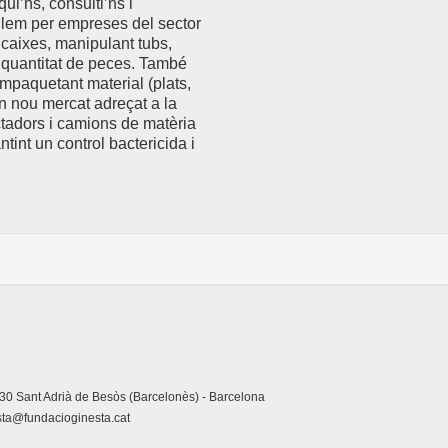
qui’ns, consulti’ns i
llem per empreses del sector
 caixes, manipulant tubs,
n quantitat de peces. També
mpaquetant material (plats,
un nou mercat adreçat a la
tadors i camions de matèria
tint un control bactericida i
0 Sant Adrià de Besòs (Barcelonès) - Barcelona
ta@fundacioginesta.cat