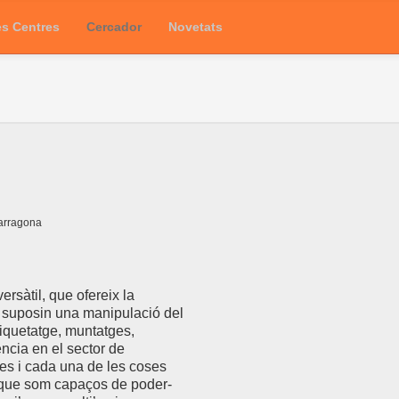
es Centres
Cercador
Novetats
Tarragona
ersàtil, que ofereix la
ue suposin una manipulació del
tiquetatge, muntatges,
ència en el sector de
es i cada una de les coses
 que som capaços de poder-