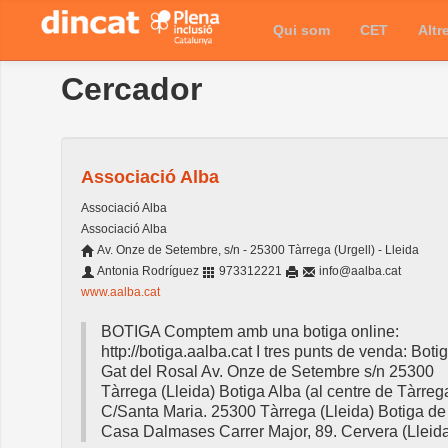
Qui som
CET
Altr
Cercador
Associació Alba
Associació Alba
Associació Alba
Av. Onze de Setembre, s/n - 25300 Tàrrega (Urgell) - Lleida
Antonia Rodríguez
973312221
info@aalba.cat
www.aalba.cat
BOTIGA Comptem amb una botiga online:
http://botiga.aalba.cat I tres punts de venda: Boti
Gat del Rosal Av. Onze de Setembre s/n 25300
Tàrrega (Lleida) Botiga Alba (al centre de Tàrreg
C/Santa Maria. 25300 Tàrrega (Lleida) Botiga de
Casa Dalmases Carrer Major, 89. Cervera (Lleid