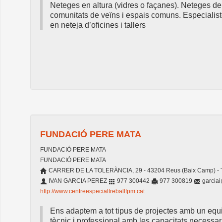
Neteges en altura (vidres o façanes). Neteges de
comunitats de veïns i espais comuns. Especialis
en neteja d’oficines i tallers
FUNDACIÓ PERE MATA
FUNDACIÓ PERE MATA
FUNDACIÓ PERE MATA
CARRER DE LA TOLERÀNCIA, 29 - 43204 Reus (Baix Camp) - 
IVAN GARCIA PEREZ
977 300442
977 300819
garcia
http://www.centreespecialtreballfpm.cat
Ens adaptem a tot tipus de projectes amb un equ
tècnic i professional amb les capacitats necessar