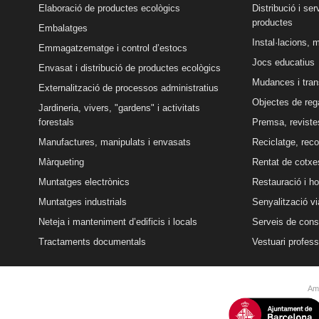
Elaboració de productes ecològics
Distribució i se
productes
Embalatges
Instal·lacions, 
Emmagatzematge i control d’estocs
Jocs educatius
Envasat i distribució de productes ecològics
Mudances i tran
Externalització de processos administratius
Objectes de reg
Jardineria, vivers, "gardens" i activitats
forestals
Premsa, revistes
Manufactures, manipulats i envasats
Reciclatge, reco
Màrqueting
Rentat de cotxe
Muntatges electrònics
Restauració i ho
Muntatges industrials
Senyalització vi
Neteja i manteniment d’edificis i locals
Serveis de conse
Tractaments documentals
Vestuari profess
Amb