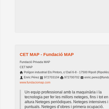
CET MAP - Fundació MAP
Fundació Privada MAP
CET MAP
Polígon industrial Els Pintors, c/ Dalí 6-8 - 17500 Ripoll (Ripollès
Enric Pérez
972703104
972700702
enric.perez@fund
www.fundaciomap.com
Un equip professional amb la maquinària i la
tecnologia per fer les millors neteges, fins i tot en
altura Neteges periòdiques. Neteges intensives i
puntuals. Neteges d’obres i primera ocupació.