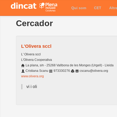
Qui som
CET
Altr
Cercador
L'Olivera sccl
L' Olivera sccl
L'Olivera Cooperativa
La plana, s/n - 25268 Vallbona de les Monges (Urgell) - Lleida
Cristiana Scanu
973330276
cscanu@olivera.org
www.olivera.org
vi i oli