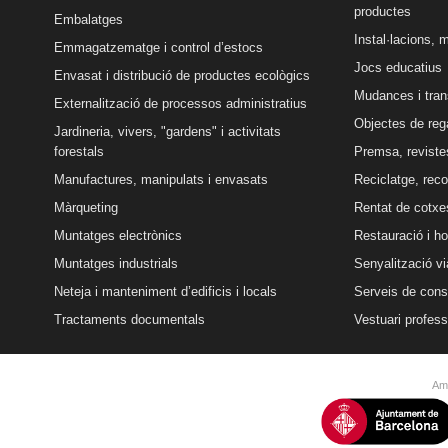
productes
Embalatges
Instal·lacions, 
Emmagatzematge i control d’estocs
Jocs educatius
Envasat i distribució de productes ecològics
Mudances i tran
Externalització de processos administratius
Objectes de reg
Jardineria, vivers, "gardens" i activitats
forestals
Premsa, revistes
Manufactures, manipulats i envasats
Reciclatge, reco
Màrqueting
Rentat de cotxe
Muntatges electrònics
Restauració i ho
Muntatges industrials
Senyalització vi
Neteja i manteniment d’edificis i locals
Serveis de conse
Tractaments documentals
Vestuari profess
Amb