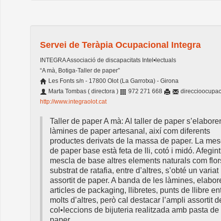
Servei de Teràpia Ocupacional Integra
INTEGRA Associació de discapacitats Intel•lectuals
“A mà, Botiga-Taller de paper”
Les Fonts s/n - 17800 Olot (La Garrotxa) - Girona
Marta Tombas ( directora )
972 271 668
direccioocupac
http://www.integraolot.cat
Taller de paper A mà: Al taller de paper s’elabore
làmines de paper artesanal, així com diferents
productes derivats de la massa de paper. La mes
de paper base està feta de lli, cotó i midó. Afegint
mescla de base altres elements naturals com flor
substrat de ratafia, entre d’altres, s’obté un variat
assortit de paper. A banda de les làmines, elabo
articles de packaging, llibretes, punts de llibre en
molts d’altres, però cal destacar l’ampli assortit d
col•leccions de bijuteria realitzada amb pasta de
paper.