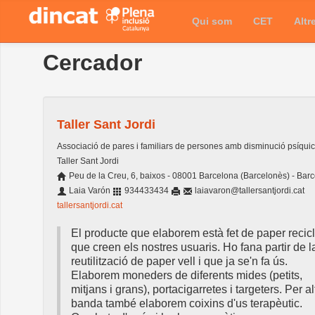
Qui som
CET
Altr
Cercador
Taller Sant Jordi
Associació de pares i familiars de persones amb disminució psíquic
Taller Sant Jordi
Peu de la Creu, 6, baixos - 08001 Barcelona (Barcelonès) - Bar
Laia Varón
934433434
laiavaron@tallersantjordi.cat
tallersantjordi.cat
El producte que elaborem està fet de paper recicl
que creen els nostres usuaris. Ho fana partir de l
reutilització de paper vell i que ja se'n fa ús.
Elaborem moneders de diferents mides (petits,
mitjans i grans), portacigarretes i targeters. Per al
banda també elaborem coixins d'us terapèutic.