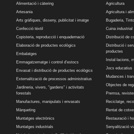
Alimentació i càtering
Agricultura
Artesania
Agricultura i al
Arts gràfiques, disseny, publicitat i imatge
Bugaderia, Tinto
Confecció tèxtil
Cuina industrial
Copisteria, reproducció i enquadernació
Distribució de 
Elaboració de productes ecològics
Distribució i se
productes
Embalatges
Instal·lacions, 
Emmagatzematge i control d’estocs
Jocs educatius
Envasat i distribució de productes ecològics
Mudances i tran
Externalització de processos administratius
Objectes de reg
Jardineria, vivers, "gardens" i activitats
forestals
Premsa, revistes
Manufactures, manipulats i envasats
Reciclatge, reco
Màrqueting
Rentat de cotxe
Muntatges electrònics
Restauració i ho
Muntatges industrials
Senyalització vi