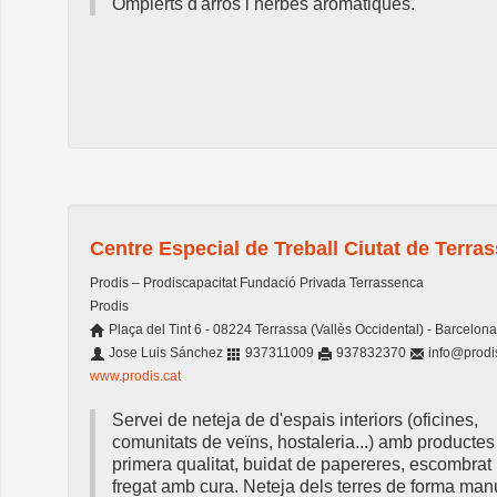
Omplerts d'arrós i herbes aromàtiques.
Centre Especial de Treball Ciutat de Terra
Prodis – Prodiscapacitat Fundació Privada Terrassenca
Prodis
Plaça del Tint 6 - 08224 Terrassa (Vallès Occidental) - Barcelona
Jose Luis Sánchez
937311009
937832370
info@prodis
www.prodis.cat
Servei de neteja de d'espais interiors (oficines,
comunitats de veïns, hostaleria...) amb productes
primera qualitat, buidat de papereres, escombrat 
fregat amb cura. Neteja dels terres de forma man