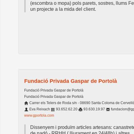
(escombra o mopa) pols parets, sostres, llums F
un projecte a la mida del client.
Fundació Privada Gaspar de Portolà
Fundació Privada Gaspar de Portolà
Fundació Privada Gaspar de Portolà
Carrer els Telers de Roda s/n - 08690 Santa Coloma de Cervellò
Eva Reixach
93.652.62.20
93.630.19.97
fundacion@gp
www.gportola.com
Dissenyem i produïm articles artesans: canastret
de nadó - RRHH ( lliurament en 24/48h) i altres